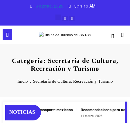
Saltar
6 agosto, 2026
3:11:19 AM
al
contenido
Categoría: Secretaría de Cultura,
Recreación y Turismo
Inicio
Secretaría de Cultura, Recreación y Turismo
o 2026
El poder del pasaporte mexicano
Recomendaciones para tus vi
NOTICIAS
23 marzo, 2026
11 marzo, 2026